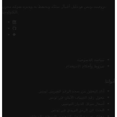
تروفيت تونس هو دليل أعمال تملكه وتحتفظ به وتديره
شركة مخزن
.
التكنولوجيا
سياسة الخصوصية
شروط وأحكام الاستخدام
أدواتنا
أداة التحقق من صحة الرقم الضريبي تونس
محول رقم الحساب الآيبان في تونس
أسعار صرف الدينار التونسي
البحث عن الرمز البريدي في تونس
محاكي ضريبة الدخل الشخصي للموظف/المتقاعد