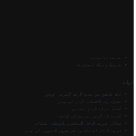
سياسة الخصوصية
شروط وأحكام الاستخدام
أدواتنا
أداة التحقق من صحة الرقم الضريبي تونس
محول رقم الحساب الآيبان في تونس
أسعار صرف الدينار التونسي
البحث عن الرمز البريدي في تونس
محاكي ضريبة الدخل الشخصي للموظف/المتقاعد
ضريبة الدخل للمتقاعدين الفرنسيين المقيمين في تونس