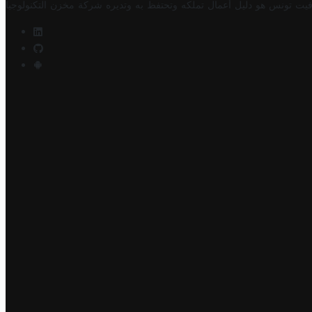
فيت تونس هو دليل أعمال تملكه وتحتفظ به وتديره
شركة مخزن التكنولوجيا