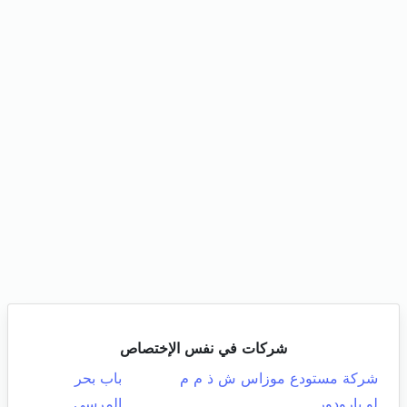
شركات في نفس الإختصاص
شركة مستودع موزاس ش ذ م م
باب بحر
لو بارودور
المرسى