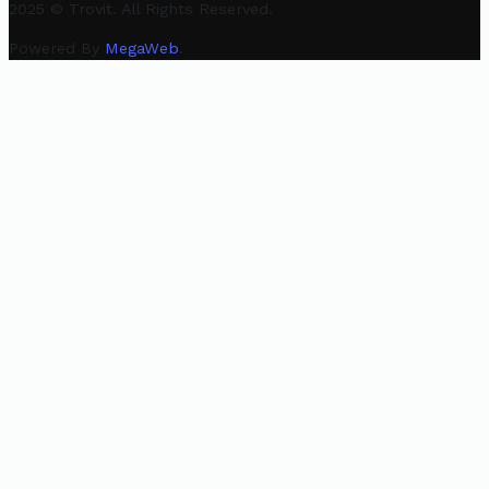
2025 © Trovit. All Rights Reserved.
Powered By
MegaWeb
.