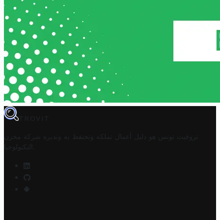
TROVIT
تروفيت تونس هو دليل أعمال تملكه وتحتفظ به وتديره
شركة مخزن
.
التكنولوجيا