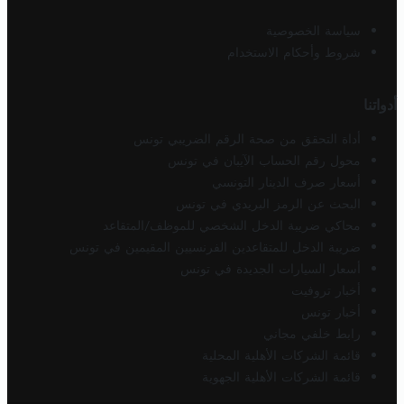
سياسة الخصوصية
شروط وأحكام الاستخدام
أدواتنا
أداة التحقق من صحة الرقم الضريبي تونس
محول رقم الحساب الآيبان في تونس
أسعار صرف الدينار التونسي
البحث عن الرمز البريدي في تونس
محاكي ضريبة الدخل الشخصي للموظف/المتقاعد
ضريبة الدخل للمتقاعدين الفرنسيين المقيمين في تونس
أسعار السيارات الجديدة في تونس
أخبار تروفيت
أخبار تونس
رابط خلفي مجاني
قائمة الشركات الأهلية المحلية
قائمة الشركات الأهلية الجهوية