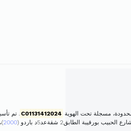
حدودة، مسجلة تحت الهوية
C01131412024
. تم تأسيسها في 7 ما
2000
)،