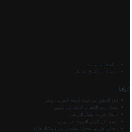
سياسة الخصوصية
شروط وأحكام الاستخدام
أدواتنا
أداة التحقق من صحة الرقم الضريبي تونس
محول رقم الحساب الآيبان في تونس
أسعار صرف الدينار التونسي
البحث عن الرمز البريدي في تونس
محاكي ضريبة الدخل الشخصي للموظف/المتقاعد