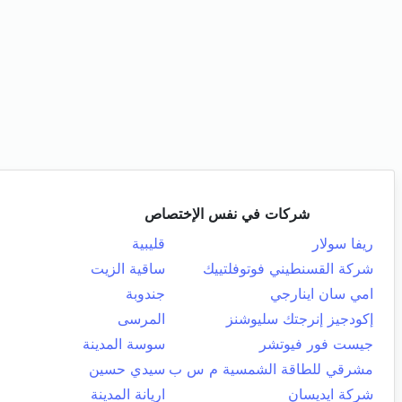
شركات في نفس الإختصاص
ريفا سولار
قليبية
شركة القسنطيني فوتوفلتييك
ساقية الزيت
امي سان اينارجي
جندوبة
إكودجيز إنرجتك سليوشنز
المرسى
جيست فور فيوتشر
سوسة المدينة
مشرقي للطاقة الشمسية م س ب
سيدي حسين
شركة ايديسان
اريانة المدينة