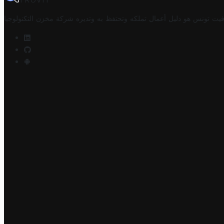
TROVIT
فيت تونس هو دليل أعمال تملكه وتحتفظ به وتديره
شركة مخزن التكنولوجيا