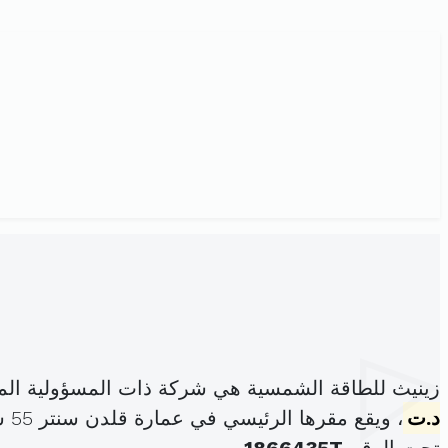
زينيث للطاقة الشمسية هي شركة ذات المسؤولية الم
د.ت
، ويقع مقرها الرئيسي في عمارة قلدن سنتر 55 شارع الحبيب بورقيبة الطابق2 شقةعد5د باردو (