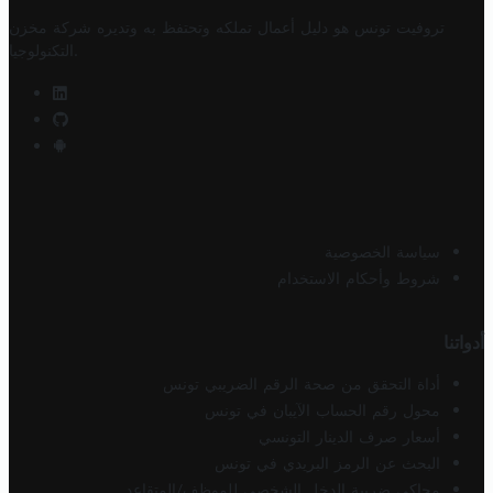
تروفيت تونس هو دليل أعمال تملكه وتحتفظ به وتديره
شركة مخزن
.
التكنولوجيا
سياسة الخصوصية
شروط وأحكام الاستخدام
أدواتنا
أداة التحقق من صحة الرقم الضريبي تونس
محول رقم الحساب الآيبان في تونس
أسعار صرف الدينار التونسي
البحث عن الرمز البريدي في تونس
محاكي ضريبة الدخل الشخصي للموظف/المتقاعد