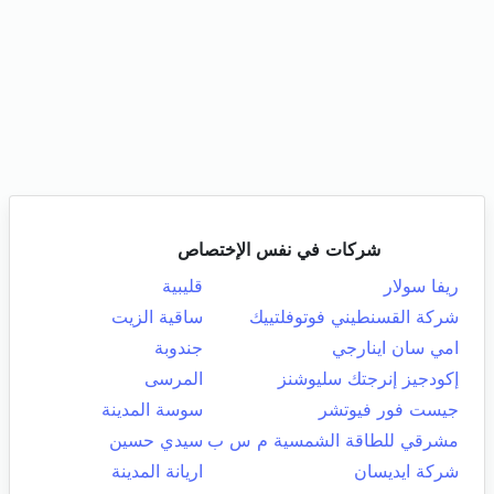
شركات في نفس الإختصاص
ريفا سولار
قليبية
شركة القسنطيني فوتوفلتييك
ساقية الزيت
امي سان اينارجي
جندوبة
إكودجيز إنرجتك سليوشنز
المرسى
جيست فور فيوتشر
سوسة المدينة
مشرقي للطاقة الشمسية م س ب
سيدي حسين
شركة ايديسان
اريانة المدينة