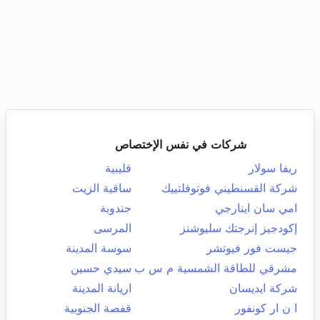
شركات في نفس الإختصاص
ريفا سولار
قليبية
شركة القسنطيني فوتوفلتييك
ساقية الزيت
امي سان اينارجي
جندوبة
إكودجيز إنرجتك سليوشنز
المرسى
جيست فور فيوتشر
سوسة المدينة
مشرقي للطاقة الشمسية م س ب
سيدي حسين
شركة ايديسان
اريانة المدينة
ا ن ار كونفور
قفصة الجنوبية