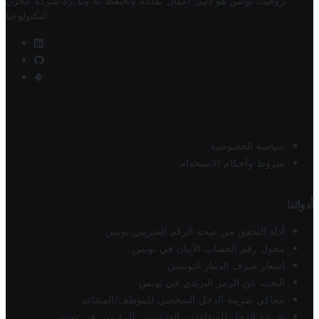
تروفيت تونس هو دليل أعمال تملكه وتحتفظ به وتديره
شركة مخزن
.
التكنولوجيا
سياسة الخصوصية
شروط وأحكام الاستخدام
أدواتنا
أداة التحقق من صحة الرقم الضريبي تونس
محول رقم الحساب الآيبان في تونس
أسعار صرف الدينار التونسي
البحث عن الرمز البريدي في تونس
محاكي ضريبة الدخل الشخصي للموظف/المتقاعد
ضريبة الدخل للمتقاعدين الفرنسيين المقيمين في تونس