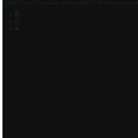
فيت تونس هو دليل أعمال تملكه وتحتفظ به وتديره
شركة مخزن التكنولوجيا