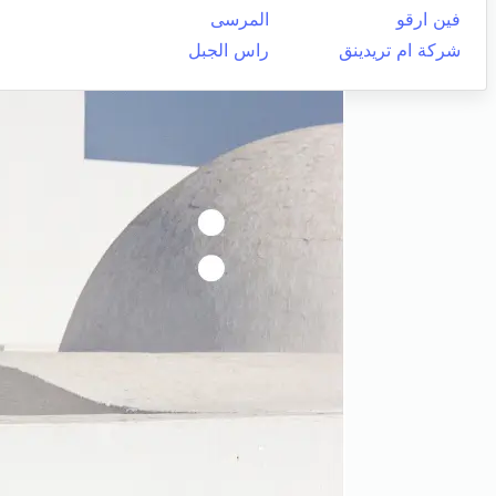
فين ارقو
المرسى
شركة ام تريدينق
راس الجبل