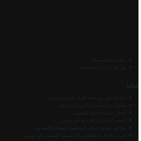
سياسة الخصوصية
شروط وأحكام الاستخدام
أدواتنا
أداة التحقق من صحة الرقم الضريبي تونس
محول رقم الحساب الآيبان في تونس
أسعار صرف الدينار التونسي
البحث عن الرمز البريدي في تونس
محاكي ضريبة الدخل الشخصي للموظف/المتقاعد
ضريبة الدخل للمتقاعدين الفرنسيين المقيمين في تونس