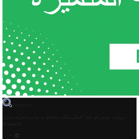
TROVIT
تروفيت تونس هو دليل أعمال تملكه وتحتفظ به وتديره
شركة مخزن
.
التكنولوجيا