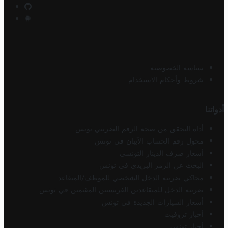
سياسة الخصوصية
شروط وأحكام الاستخدام
أدواتنا
أداة التحقق من صحة الرقم الضريبي تونس
محول رقم الحساب الآيبان في تونس
أسعار صرف الدينار التونسي
البحث عن الرمز البريدي في تونس
محاكي ضريبة الدخل الشخصي للموظف/المتقاعد
ضريبة الدخل للمتقاعدين الفرنسيين المقيمين في تونس
أسعار السيارات الجديدة في تونس
أخبار تروفيت
أخبار تونس