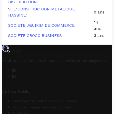
DISTRIBUTION
STE"CONSTRUCTION METALIQUE
9 ans
HASSINE"
14
SOCIETE JGUIRIM DE COMMERCE
ans
SOCIETE CROCO BUSINESS
3 ans
TROVIT
trovit.tn est détenu, maintenu et administré par
Megaweb
.
Autres Outils
Validateur de matricule fiscal Tunisie
Taux de change de Dinar Tunisien
TuniRIBs