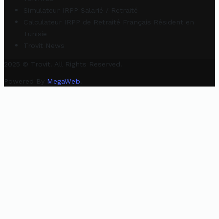
Simulateur IRPP Salarié / Retraité
Calculateur IRPP de Retraité Français Résident en
Tunisie
Trovit News
2025 © Trovit. All Rights Reserved.
Powered By
MegaWeb
.