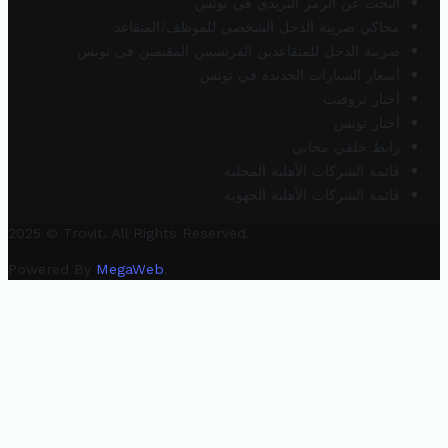
البحث عن الرمز البريدي في تونس
محاكي ضريبة الدخل الشخصي للموظف/المتقاعد
ضريبة الدخل للمتقاعدين الفرنسيين المقيمين في تونس
أسعار السيارات الجديدة في تونس
أخبار تروفيت
أخبار تونس
رابط خلفي مجاني
قائمة الشركات الأهلية المحلية
قائمة الشركات الأهلية الجهوية
2025 © Trovit. All Rights Reserved.
Powered By
MegaWeb
.