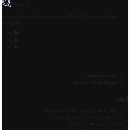
TROVIT
تروفيت تونس هو دليل أعمال تملكه وتحتفظ به وتديره
شركة مخزن
.
التكنولوجيا
سياسة الخصوصية
شروط وأحكام الاستخدام
أدواتنا
أداة التحقق من صحة الرقم الضريبي تونس
محول رقم الحساب الآيبان في تونس
أسعار صرف الدينار التونسي