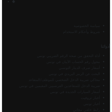
سياسة الخصوصية
شروط وأحكام الاستخدام
أدواتنا
أداة التحقق من صحة الرقم الضريبي تونس
محول رقم الحساب الآيبان في تونس
أسعار صرف الدينار التونسي
البحث عن الرمز البريدي في تونس
محاكي ضريبة الدخل الشخصي للموظف/المتقاعد
ضريبة الدخل للمتقاعدين الفرنسيين المقيمين في تونس
أسعار السيارات الجديدة في تونس
أخبار تروفيت
أخبار تونس
رابط خلفي مجاني