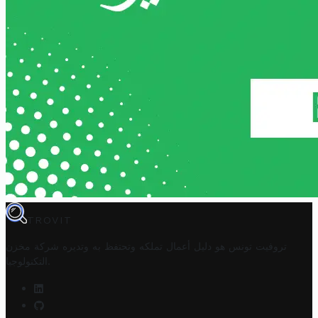
TROVIT
تروفيت تونس هو دليل أعمال تملكه وتحتفظ به وتديره
شركة مخزن
.
التكنولوجيا