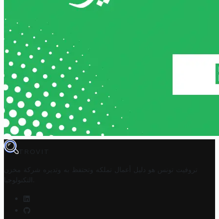
TROVIT
تروفيت تونس هو دليل أعمال تملكه وتحتفظ به وتديره
شركة مخزن
.
التكنولوجيا