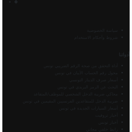
سياسة الخصوصية
شروط وأحكام الاستخدام
أدواتنا
أداة التحقق من صحة الرقم الضريبي تونس
محول رقم الحساب الآيبان في تونس
أسعار صرف الدينار التونسي
البحث عن الرمز البريدي في تونس
محاكي ضريبة الدخل الشخصي للموظف/المتقاعد
ضريبة الدخل للمتقاعدين الفرنسيين المقيمين في تونس
أسعار السيارات الجديدة في تونس
أخبار تروفيت
أخبار تونس
رابط خلفي مجاني