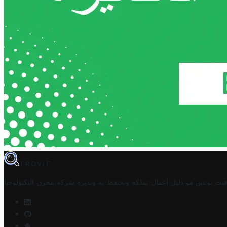
TROVIT
فيت تونس هو دليل أعمال تملكه وتحتفظ به وتديره
شركة مخزن التكنولوجيا