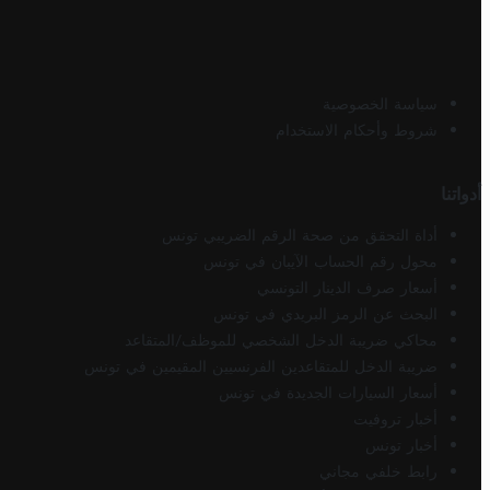
سياسة الخصوصية
شروط وأحكام الاستخدام
أدواتنا
أداة التحقق من صحة الرقم الضريبي تونس
محول رقم الحساب الآيبان في تونس
أسعار صرف الدينار التونسي
البحث عن الرمز البريدي في تونس
محاكي ضريبة الدخل الشخصي للموظف/المتقاعد
ضريبة الدخل للمتقاعدين الفرنسيين المقيمين في تونس
أسعار السيارات الجديدة في تونس
أخبار تروفيت
أخبار تونس
رابط خلفي مجاني