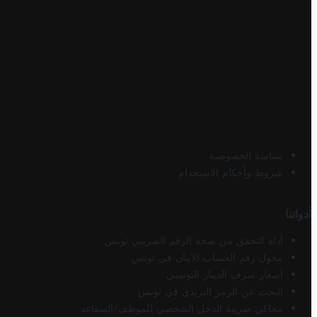
سياسة الخصوصية
شروط وأحكام الاستخدام
أدواتنا
أداة التحقق من صحة الرقم الضريبي تونس
محول رقم الحساب الآيبان في تونس
أسعار صرف الدينار التونسي
البحث عن الرمز البريدي في تونس
محاكي ضريبة الدخل الشخصي للموظف/المتقاعد