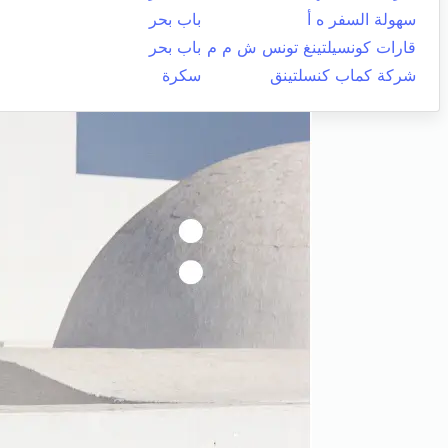
سهولة السفر ه أ
باب بحر
قارات كونسيلتينغ تونس ش م م
باب بحر
شركة كماب كنسلتينق
سكرة