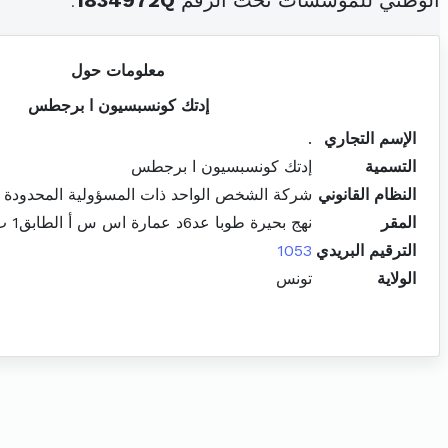
الوطني للمؤسسات تحت الرقم
1834972Q
.
معلومات حول
إدتك كونسبسيون ا برجطس
الإسم التجاري
.
التسمية
إدتك كونسبسيون ا برجطس
النظام القانوني
شركة الشخص الواحد ذات المسؤولية المحدودة
المقر
نهج بحيرة طوبا عد6د عمارة اس س أ الطابق1 ب11 ضفاف البحيرة المرسى
الترقيم البريدي
1053
الولاية
تونس