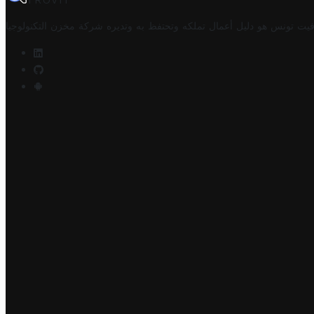
TROVIT
فيت تونس هو دليل أعمال تملكه وتحتفظ به وتديره
شركة مخزن التكنولوجيا