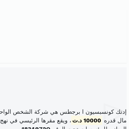
إدتك كونسبسيون ا برجطس هي شركة الشخص الواحد ذ
مال قدره
10000 د.ت
، ويقع مقرها الرئيسي في نهج بحيرة طوبا عد6د عمارة اس س أ الط