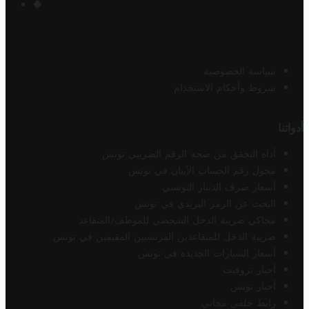
سياسة الخصوصية
شروط وأحكام الاستخدام
أدواتنا
أداة التحقق من صحة الرقم الضريبي تونس
محول رقم الحساب الآيبان في تونس
أسعار صرف الدينار التونسي
البحث عن الرمز البريدي في تونس
محاكي ضريبة الدخل الشخصي للموظف/المتقاعد
ضريبة الدخل للمتقاعدين الفرنسيين المقيمين في تونس
أسعار السيارات الجديدة في تونس
أخبار تروفيت
أخبار تونس
رابط خلفي مجاني