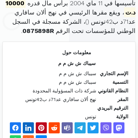
تأسيسها في 11 ماي 2004 برأس مال قدره
10000
د.ت
، ويقع مقرها الرئيسي في نهج ألان سافاري
عد71د ب42تونس (
)، الشركة مسجلة في السجل
الوطني للمؤسسات تحت الرقم
0875898R
.
معلومات حول
سيباك ش ش م م
الإسم التجاري
سيباك ش ش م م
التسمية
سيباك ش ش م م
النظام القانوني
شركة ذات المسؤولية المحدودة
المقر
نهج ألان سافاري عد71د ب42تونس
الترقيم البريدي
الولاية
تونس