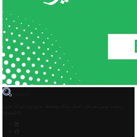
TROVIT
تروفيت تونس هو دليل أعمال تملكه وتحتفظ به وتديره
شركة مخزن
.
التكنولوجيا