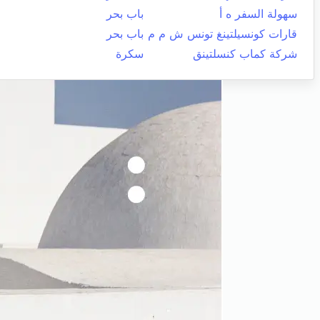
سهولة السفر ه أ
باب بحر
قارات كونسيلتينغ تونس ش م م
باب بحر
شركة كماب كنسلتينق
سكرة