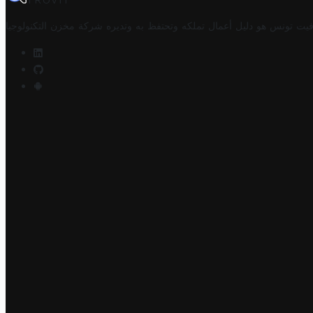
TROVIT
فيت تونس هو دليل أعمال تملكه وتحتفظ به وتديره
شركة مخزن التكنولوجيا