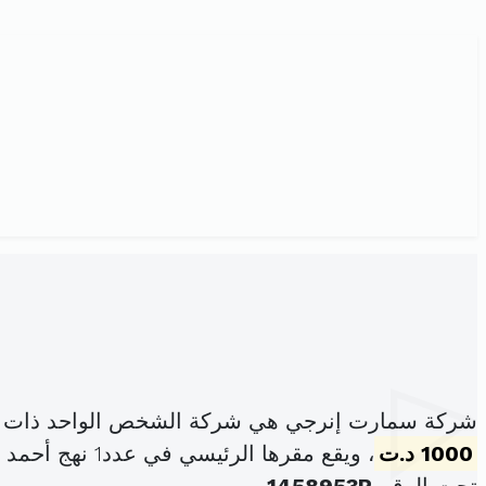
شركة سمارت إنرجي هي شركة الشخص الواحد ذات ال
1000 د.ت
، ويقع مقرها الرئيسي في عدد1 نهج أحمد الخبثاني شقة عدد6 عمارة بن فرج اريانة المدينة (