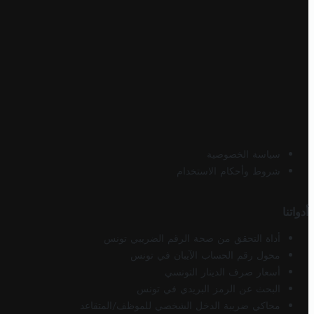
سياسة الخصوصية
شروط وأحكام الاستخدام
أدواتنا
أداة التحقق من صحة الرقم الضريبي تونس
محول رقم الحساب الآيبان في تونس
أسعار صرف الدينار التونسي
البحث عن الرمز البريدي في تونس
محاكي ضريبة الدخل الشخصي للموظف/المتقاعد