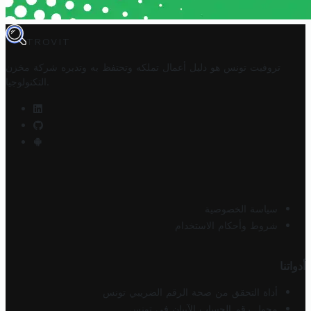
TROVIT
تروفيت تونس هو دليل أعمال تملكه وتحتفظ به وتديره
شركة مخزن
.
التكنولوجيا
سياسة الخصوصية
شروط وأحكام الاستخدام
أدواتنا
أداة التحقق من صحة الرقم الضريبي تونس
محول رقم الحساب الآيبان في تونس