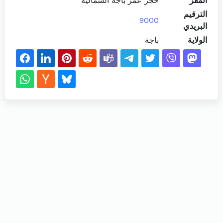
المقر
حجر عمر باجة الشمالية
الترقيم
9000
البريدي
الولاية
باجة