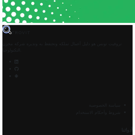
TROVIT
تروفيت تونس هو دليل أعمال تملكه وتحتفظ به وتديره
شركة مخزن
.
التكنولوجيا
سياسة الخصوصية
شروط وأحكام الاستخدام
أدواتنا