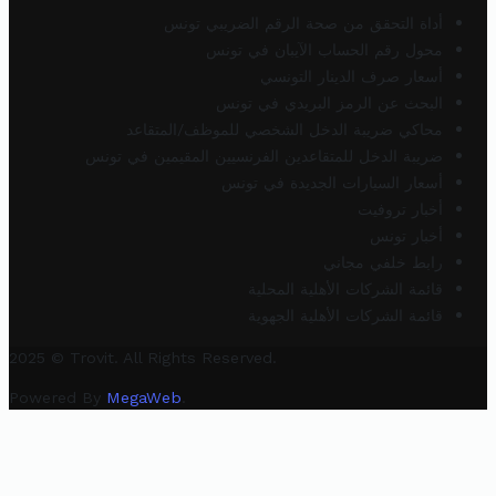
أداة التحقق من صحة الرقم الضريبي تونس
محول رقم الحساب الآيبان في تونس
أسعار صرف الدينار التونسي
البحث عن الرمز البريدي في تونس
محاكي ضريبة الدخل الشخصي للموظف/المتقاعد
ضريبة الدخل للمتقاعدين الفرنسيين المقيمين في تونس
أسعار السيارات الجديدة في تونس
أخبار تروفيت
أخبار تونس
رابط خلفي مجاني
قائمة الشركات الأهلية المحلية
قائمة الشركات الأهلية الجهوية
2025 © Trovit. All Rights Reserved.
Powered By
MegaWeb
.