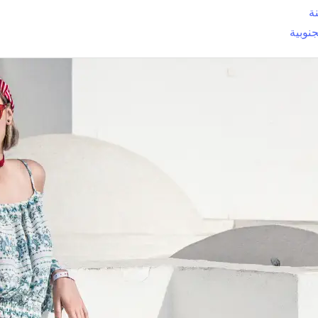
نة
جنوبية