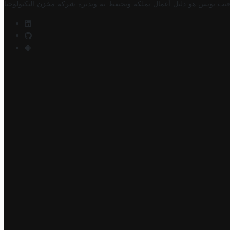
فيت تونس هو دليل أعمال تملكه وتحتفظ به وتديره
شركة مخزن التكنولوجيا