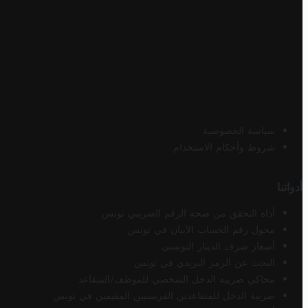
سياسة الخصوصية
شروط وأحكام الاستخدام
أدواتنا
أداة التحقق من صحة الرقم الضريبي تونس
محول رقم الحساب الآيبان في تونس
أسعار صرف الدينار التونسي
البحث عن الرمز البريدي في تونس
محاكي ضريبة الدخل الشخصي للموظف/المتقاعد
ضريبة الدخل للمتقاعدين الفرنسيين المقيمين في تونس