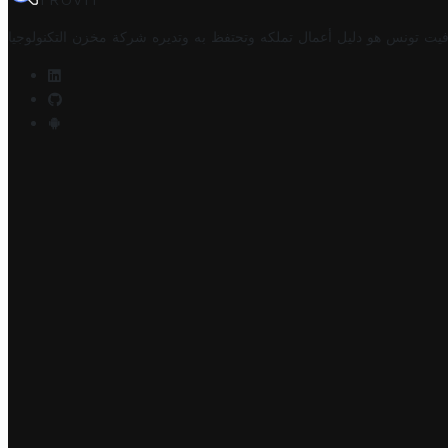
TROVIT
فيت تونس هو دليل أعمال تملكه وتحتفظ به وتديره
شركة مخزن التكنولوجيا