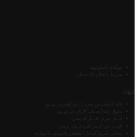
سياسة الخصوصية
شروط وأحكام الاستخدام
أدواتنا
أداة التحقق من صحة الرقم الضريبي تونس
محول رقم الحساب الآيبان في تونس
أسعار صرف الدينار التونسي
البحث عن الرمز البريدي في تونس
محاكي ضريبة الدخل الشخصي للموظف/المتقاعد