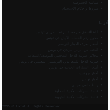
سياسة الخصوصية
شروط وأحكام الاستخدام
أدواتنا
أداة التحقق من صحة الرقم الضريبي تونس
محول رقم الحساب الآيبان في تونس
أسعار صرف الدينار التونسي
البحث عن الرمز البريدي في تونس
محاكي ضريبة الدخل الشخصي للموظف/المتقاعد
ضريبة الدخل للمتقاعدين الفرنسيين المقيمين في تونس
أسعار السيارات الجديدة في تونس
أخبار تروفيت
أخبار تونس
رابط خلفي مجاني
قائمة الشركات الأهلية المحلية
قائمة الشركات الأهلية الجهوية
2025 © Trovit. All Rights Reserved.