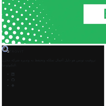
TROVIT
تروفيت تونس هو دليل أعمال تملكه وتحتفظ به وتديره
شركة مخزن
.
التكنولوجيا