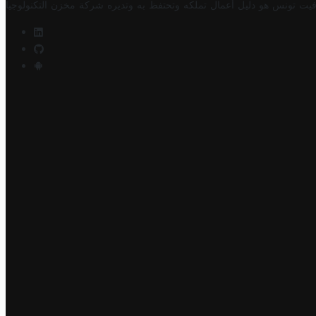
فيت تونس هو دليل أعمال تملكه وتحتفظ به وتديره
شركة مخزن التكنولوجيا