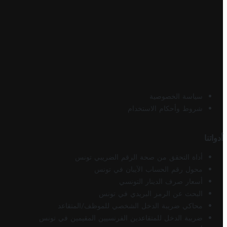
سياسة الخصوصية
شروط وأحكام الاستخدام
أدواتنا
أداة التحقق من صحة الرقم الضريبي تونس
محول رقم الحساب الآيبان في تونس
أسعار صرف الدينار التونسي
البحث عن الرمز البريدي في تونس
محاكي ضريبة الدخل الشخصي للموظف/المتقاعد
ضريبة الدخل للمتقاعدين الفرنسيين المقيمين في تونس