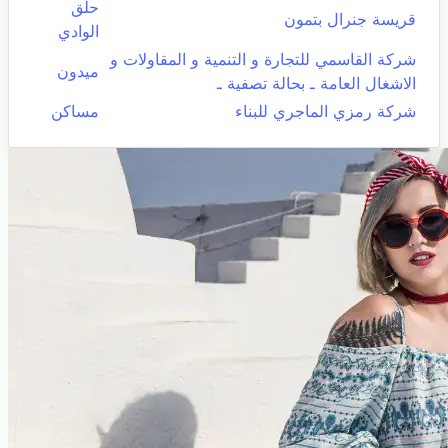
حلق
قريسة جنرال بتمون
الوادي
شركة القاسمي للتجارة و التنمية و المقاولات و
ميدون
الاشغال العامة ـ بحالة تصفية ـ
شركة رمزي الماجري للبناء
مساكن