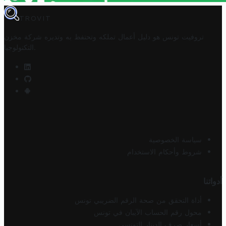
TROVIT
تروفيت تونس هو دليل أعمال تملكه وتحتفظ به وتديره
شركة مخزن
.
التكنولوجيا
سياسة الخصوصية
شروط وأحكام الاستخدام
أدواتنا
أداة التحقق من صحة الرقم الضريبي تونس
محول رقم الحساب الآيبان في تونس
أسعار صرف الدينار التونسي