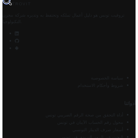
TROVIT
تروفيت تونس هو دليل أعمال تملكه وتحتفظ به وتديره
شركة مخزن
.
التكنولوجيا
سياسة الخصوصية
شروط وأحكام الاستخدام
أدواتنا
أداة التحقق من صحة الرقم الضريبي تونس
محول رقم الحساب الآيبان في تونس
أسعار صرف الدينار التونسي
البحث عن الرمز البريدي في تونس