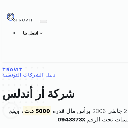
TROVIT
اتصل بنا
TROVIT
دليل الشركات التونسية
شركة أر أندلس
5000 د.ت
، ويقع
سسات تحت الرقم
0943373X
.