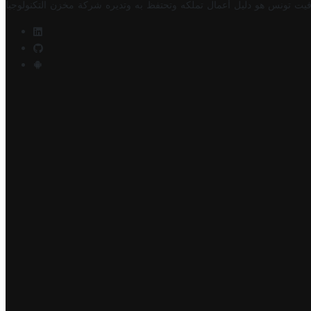
فيت تونس هو دليل أعمال تملكه وتحتفظ به وتديره
شركة مخزن التكنولوجيا