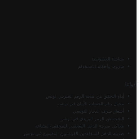
سياسة الخصوصية
شروط وأحكام الاستخدام
أدواتنا
أداة التحقق من صحة الرقم الضريبي تونس
محول رقم الحساب الآيبان في تونس
أسعار صرف الدينار التونسي
البحث عن الرمز البريدي في تونس
محاكي ضريبة الدخل الشخصي للموظف/المتقاعد
ضريبة الدخل للمتقاعدين الفرنسيين المقيمين في تونس