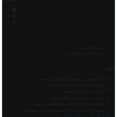
سياسة الخصوصية
شروط وأحكام الاستخدام
أدواتنا
أداة التحقق من صحة الرقم الضريبي تونس
محول رقم الحساب الآيبان في تونس
أسعار صرف الدينار التونسي
البحث عن الرمز البريدي في تونس
محاكي ضريبة الدخل الشخصي للموظف/المتقاعد
ضريبة الدخل للمتقاعدين الفرنسيين المقيمين في تونس
أسعار السيارات الجديدة في تونس