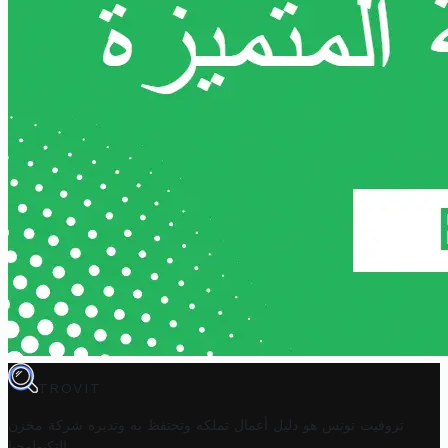
TROVIT
تروفيت تونس هو دليل أعمال تملكه وتحتفظ به وتديره
شركة مخزن
.
التكنولوجيا