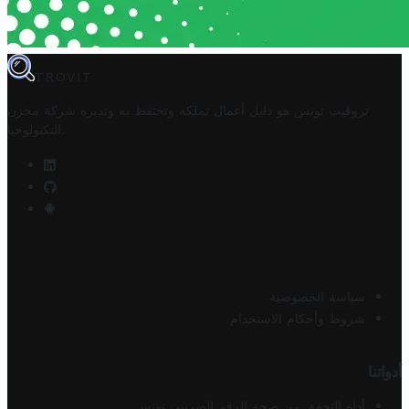
TROVIT
تروفيت تونس هو دليل أعمال تملكه وتحتفظ به وتديره
شركة مخزن
.
التكنولوجيا
سياسة الخصوصية
شروط وأحكام الاستخدام
أدواتنا
أداة التحقق من صحة الرقم الضريبي تونس