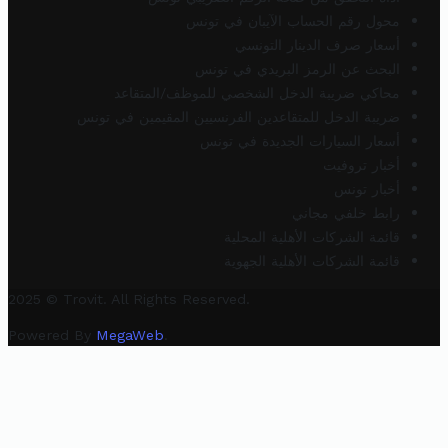
محول رقم الحساب الآيبان في تونس
أسعار صرف الدينار التونسي
البحث عن الرمز البريدي في تونس
محاكي ضريبة الدخل الشخصي للموظف/المتقاعد
ضريبة الدخل للمتقاعدين الفرنسيين المقيمين في تونس
أسعار السيارات الجديدة في تونس
أخبار تروفيت
أخبار تونس
رابط خلفي مجاني
قائمة الشركات الأهلية المحلية
قائمة الشركات الأهلية الجهوية
2025 © Trovit. All Rights Reserved.
Powered By
MegaWeb
.