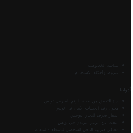
سياسة الخصوصية
شروط وأحكام الاستخدام
أدواتنا
أداة التحقق من صحة الرقم الضريبي تونس
محول رقم الحساب الآيبان في تونس
أسعار صرف الدينار التونسي
البحث عن الرمز البريدي في تونس
محاكي ضريبة الدخل الشخصي للموظف/المتقاعد