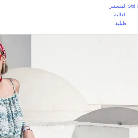
Sté
المنستير
العالية
طبلبة