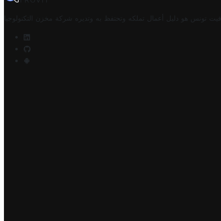
TROVIT
فيت تونس هو دليل أعمال تملكه وتحتفظ به وتديره
شركة مخزن التكنولوجيا