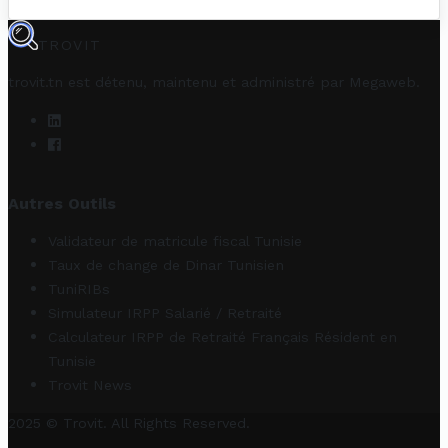
TROVIT
trovit.tn est détenu, maintenu et administré par
Megaweb
.
Autres Outils
Validateur de matricule fiscal Tunisie
Taux de change de Dinar Tunisien
TuniRIBs
Simulateur IRPP Salarié / Retraité
Calculateur IRPP de Retraité Français Résident en
Tunisie
Trovit News
2025 © Trovit. All Rights Reserved.