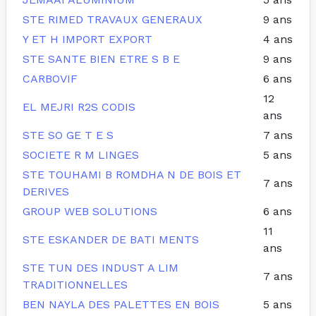
STE RIMED TRAVAUX GENERAUX
9 ans
Y ET H IMPORT EXPORT
4 ans
STE SANTE BIEN ETRE S B E
9 ans
CARBOVIF
6 ans
12
EL MEJRI R2S CODIS
ans
STE SO GE T E S
7 ans
SOCIETE R M LINGES
5 ans
STE TOUHAMI B ROMDHA N DE BOIS ET
7 ans
DERIVES
GROUP WEB SOLUTIONS
6 ans
11
STE ESKANDER DE BATI MENTS
ans
STE TUN DES INDUST A LIM
7 ans
TRADITIONNELLES
BEN NAYLA DES PALETTES EN BOIS
5 ans