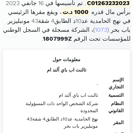
C01263232023
. تم تأسيسها في 16 جانفي 2023
برأس مال قدره
1000 د.ت
، ويقع مقرها الرئيسي
في نهج الحامدية عد10د الطابق4 شقة43 مونبليزير
باب بحر (
1073
)، الشركة مسجلة في السجل الوطني
للمؤسسات تحت الرقم
1807999Z
.
معلومات حول
تالنت اب باي آلند ام
الإسم
.
التجاري
التسمية
تالنت اب باي آلند ام
النظام
شركة الشخص الواحد ذات المسؤولية
القانوني
المحدودة
نهج الحامدية عد10د الطابق4 شقة43
المقر
مونبليزير باب بحر