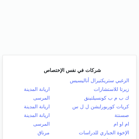
شركات في نفس الإختصاص
الزغبي ستريكتيرال أناليسيس
زيرتا للاستشارات
اريانة المدينة
ك ب م ب كونسيلتينق
المرسى
كريات كوربورايشن ل ل س
اريانة المدينة
صسنتة
اريانة المدينة
ام او ام
المرسى
الإخوة الجباري للدراسات
مرناق