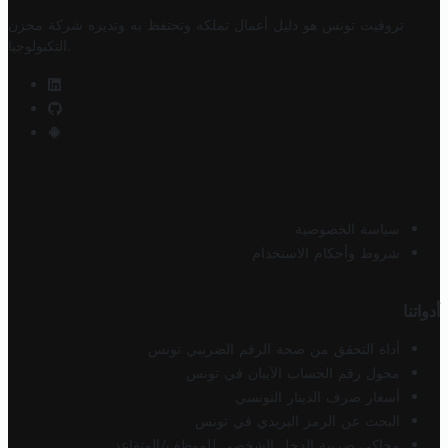
تروفيت تونس هو دليل أعمال تملكه وتحتفظ به وتديره
شركة مخزن
.
التكنولوجيا
سياسة الخصوصية
شروط وأحكام الاستخدام
أدواتنا
أداة التحقق من صحة الرقم الضريبي تونس
محول رقم الحساب الآيبان في تونس
أسعار صرف الدينار التونسي
البحث عن الرمز البريدي في تونس
محاكي ضريبة الدخل الشخصي للموظف/المتقاعد