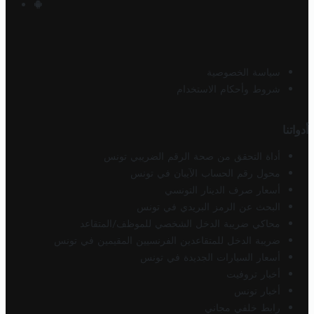
سياسة الخصوصية
شروط وأحكام الاستخدام
أدواتنا
أداة التحقق من صحة الرقم الضريبي تونس
محول رقم الحساب الآيبان في تونس
أسعار صرف الدينار التونسي
البحث عن الرمز البريدي في تونس
محاكي ضريبة الدخل الشخصي للموظف/المتقاعد
ضريبة الدخل للمتقاعدين الفرنسيين المقيمين في تونس
أسعار السيارات الجديدة في تونس
أخبار تروفيت
أخبار تونس
رابط خلفي مجاني