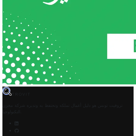
TROVIT
تروفيت تونس هو دليل أعمال تملكه وتحتفظ به وتديره
شركة مخزن
.
التكنولوجيا