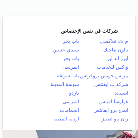
شركات في نفس الإختصاص
م 33 قلاكسي
باب بحر
بالون ماجيك
سيدي حسين
ايرز اند ايز
باب بحر
واكس للخدمات
المرسى
بيزنس جويس بروقراس
باب سويقة
شركة ب ايفنتس
سوسة المدينة
اينسايد
باردو
غولوسا افنتس
المرسى
ايماج برو ايفانتس
الحمامات
ران باو ايفنتز
اريانة المدينة