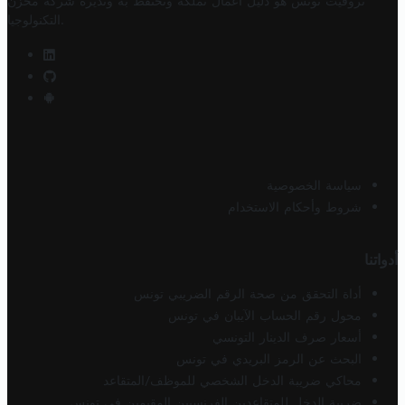
تروفيت تونس هو دليل أعمال تملكه وتحتفظ به وتديره
شركة مخزن
.
التكنولوجيا
سياسة الخصوصية
شروط وأحكام الاستخدام
أدواتنا
أداة التحقق من صحة الرقم الضريبي تونس
محول رقم الحساب الآيبان في تونس
أسعار صرف الدينار التونسي
البحث عن الرمز البريدي في تونس
محاكي ضريبة الدخل الشخصي للموظف/المتقاعد
ضريبة الدخل للمتقاعدين الفرنسيين المقيمين في تونس