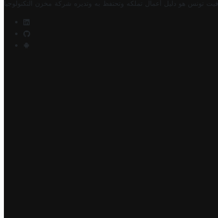
فيت تونس هو دليل أعمال تملكه وتحتفظ به وتديره
شركة مخزن التكنولوجيا