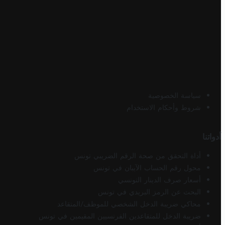
سياسة الخصوصية
شروط وأحكام الاستخدام
أدواتنا
أداة التحقق من صحة الرقم الضريبي تونس
محول رقم الحساب الآيبان في تونس
أسعار صرف الدينار التونسي
البحث عن الرمز البريدي في تونس
محاكي ضريبة الدخل الشخصي للموظف/المتقاعد
ضريبة الدخل للمتقاعدين الفرنسيين المقيمين في تونس