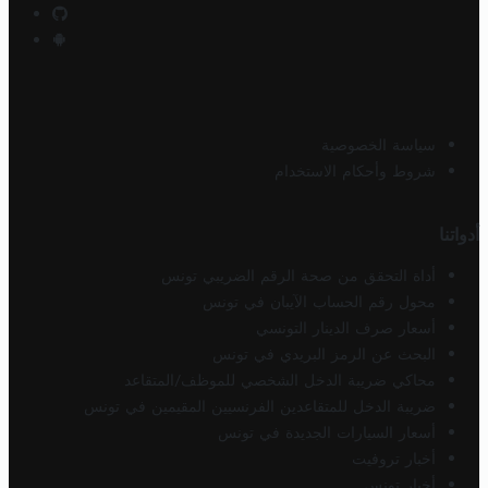
سياسة الخصوصية
شروط وأحكام الاستخدام
أدواتنا
أداة التحقق من صحة الرقم الضريبي تونس
محول رقم الحساب الآيبان في تونس
أسعار صرف الدينار التونسي
البحث عن الرمز البريدي في تونس
محاكي ضريبة الدخل الشخصي للموظف/المتقاعد
ضريبة الدخل للمتقاعدين الفرنسيين المقيمين في تونس
أسعار السيارات الجديدة في تونس
أخبار تروفيت
أخبار تونس