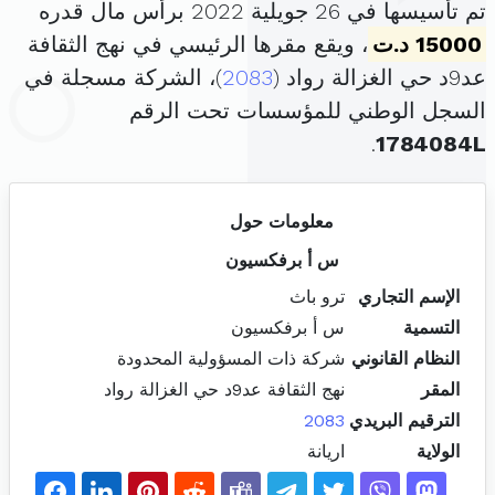
تم تأسيسها في 26 جويلية 2022 برأس مال قدره
15000 د.ت
، ويقع مقرها الرئيسي في نهج الثقافة
عد9د حي الغزالة رواد (
2083
)، الشركة مسجلة في
السجل الوطني للمؤسسات تحت الرقم
.
1784084L
معلومات حول
س أ برفكسيون
الإسم التجاري
ترو باث
التسمية
س أ برفكسيون
النظام القانوني
شركة ذات المسؤولية المحدودة
المقر
نهج الثقافة عد9د حي الغزالة رواد
الترقيم البريدي
2083
الولاية
اريانة