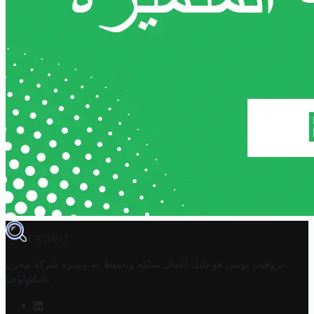
TROVIT
تروفيت تونس هو دليل أعمال تملكه وتحتفظ به وتديره
شركة مخزن
.
التكنولوجيا