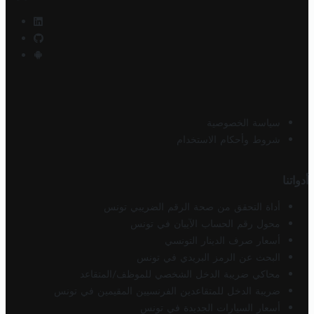
سياسة الخصوصية
شروط وأحكام الاستخدام
أدواتنا
أداة التحقق من صحة الرقم الضريبي تونس
محول رقم الحساب الآيبان في تونس
أسعار صرف الدينار التونسي
البحث عن الرمز البريدي في تونس
محاكي ضريبة الدخل الشخصي للموظف/المتقاعد
ضريبة الدخل للمتقاعدين الفرنسيين المقيمين في تونس
أسعار السيارات الجديدة في تونس