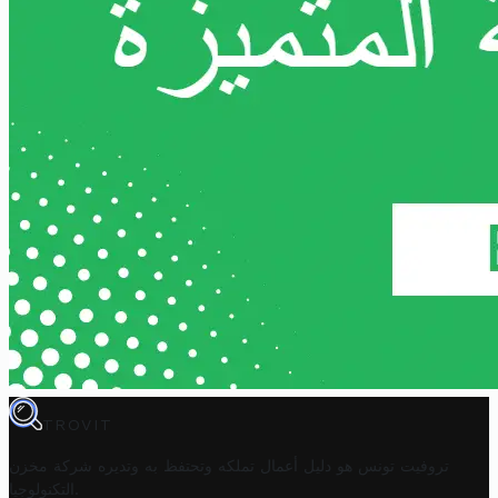
TROVIT
تروفيت تونس هو دليل أعمال تملكه وتحتفظ به وتديره
شركة مخزن
.
التكنولوجيا