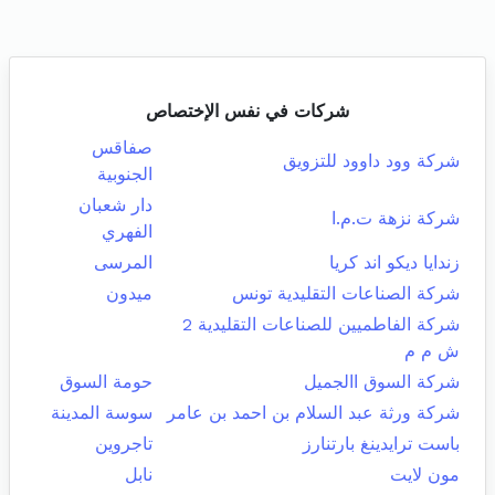
شركات في نفس الإختصاص
صفاقس
شركة وود داوود للتزويق
الجنوبية
دار شعبان
شركة نزهة ت.م.ا
الفهري
زندايا ديكو اند كريا
المرسى
شركة الصناعات التقليدية تونس
ميدون
شركة الفاطميين للصناعات التقليدية 2
ش م م
شركة السوق االجميل
حومة السوق
شركة ورثة عبد السلام بن احمد بن عامر
سوسة المدينة
باست ترايدينغ بارتنارز
تاجروين
مون لايت
نابل