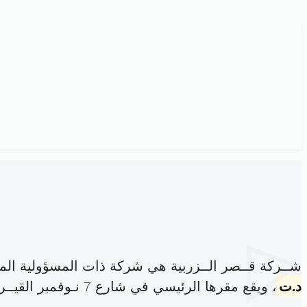
شــركة قــصر الــزربية هي شركة ذات المسؤولية ال
د.ت
، ويقع مقرها الرئيسي في شارع 7 نـوفمبر القيــروان (