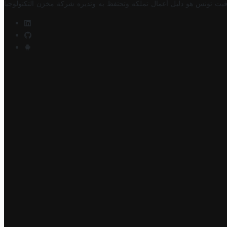
فيت تونس هو دليل أعمال تملكه وتحتفظ به وتديره
شركة مخزن التكنولوجيا