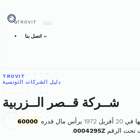
TROVIT
اتصل بنا
TROVIT
دليل الشركات التونسية
شــركة قــصر الــزربية
19 برأس مال قدره
60000
 تحت الرقم
0004295Z
.