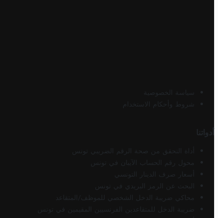
سياسة الخصوصية
شروط وأحكام الاستخدام
أدواتنا
أداة التحقق من صحة الرقم الضريبي تونس
محول رقم الحساب الآيبان في تونس
أسعار صرف الدينار التونسي
البحث عن الرمز البريدي في تونس
محاكي ضريبة الدخل الشخصي للموظف/المتقاعد
ضريبة الدخل للمتقاعدين الفرنسيين المقيمين في تونس