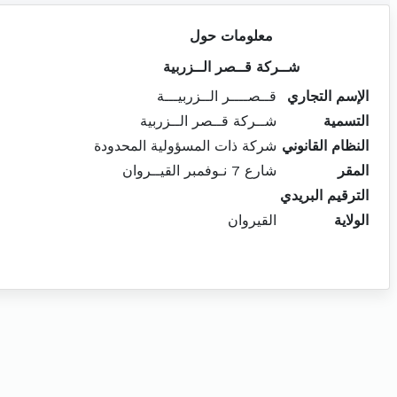
معلومات حول
شــركة قــصر الــزربية
الإسم التجاري
قــصــــر الــزربيـــة
التسمية
شــركة قــصر الــزربية
النظام القانوني
شركة ذات المسؤولية المحدودة
المقر
شارع 7 نـوفمبر القيــروان
الترقيم البريدي
الولاية
القيروان