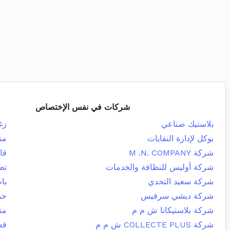
شركات في نفس الإختصاص
بلاستيك صناعي
زغ
بوكل لإدارة النفايات
من
شركة M .N. COMPANY
قا
شركة أوليس للنظافة والخدمات
تط
شركة سعيد التحدي
با
شركة ديشي سرفيس
حم
شركة بلاستيكانا ش م م
من
شركة COLLECTE PLUS ش م م
قص