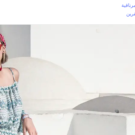
رناقية
رين