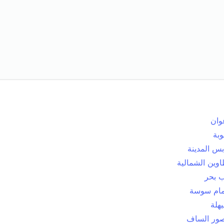
وان
وبة
بس المدينة
اوين الشمالية
ب بحر
ام سوسة
يهلة
ور الساف