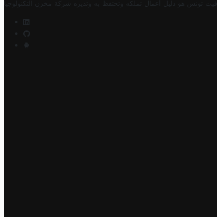
فيت تونس هو دليل أعمال تملكه وتحتفظ به وتديره
شركة مخزن التكنولوجيا