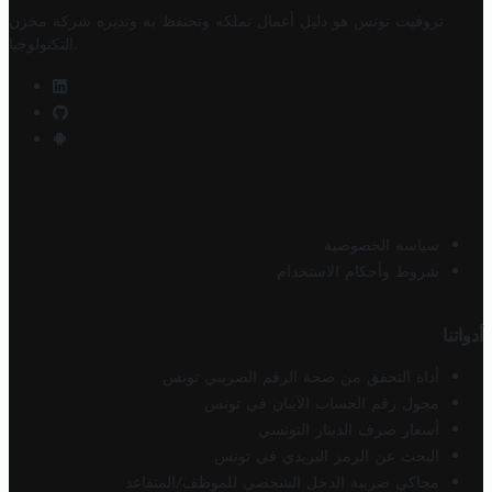
تروفيت تونس هو دليل أعمال تملكه وتحتفظ به وتديره
شركة مخزن
.
التكنولوجيا
سياسة الخصوصية
شروط وأحكام الاستخدام
أدواتنا
أداة التحقق من صحة الرقم الضريبي تونس
محول رقم الحساب الآيبان في تونس
أسعار صرف الدينار التونسي
البحث عن الرمز البريدي في تونس
محاكي ضريبة الدخل الشخصي للموظف/المتقاعد