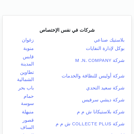
شركات في نفس الإختصاص
بلاستيك صناعي
زغوان
بوكل لإدارة النفايات
منوبة
قابس
شركة M .N. COMPANY
المدينة
تطاوين
شركة أوليس للنظافة والخدمات
الشمالية
شركة سعيد التحدي
باب بحر
حمام
شركة ديشي سرفيس
سوسة
شركة بلاستيكانا ش م م
منيهلة
قصور
شركة COLLECTE PLUS ش م م
الساف