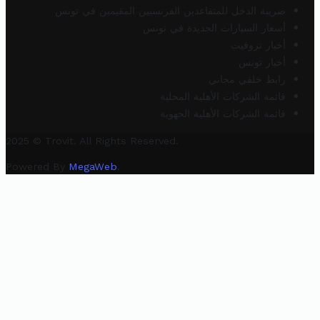
ضريبة الدخل للمتقاعدين الفرنسيين المقيمين في تونس
أسعار السيارات الجديدة في تونس
أخبار تروفيت
أخبار تونس
رابط خلفي مجاني
قائمة الشركات الأهلية المحلية
قائمة الشركات الأهلية الجهوية
2025 © Trovit. All Rights Reserved.
Powered By
MegaWeb
.