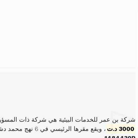
شركة بن عمر للخدمات البيئية هي شركة ذات المسؤو
3000 د.ت
، ويقع مقرها الرئيسي في 6 نهج محمد دشيشة مدرج 9 حي ابن خلدون المنزه (