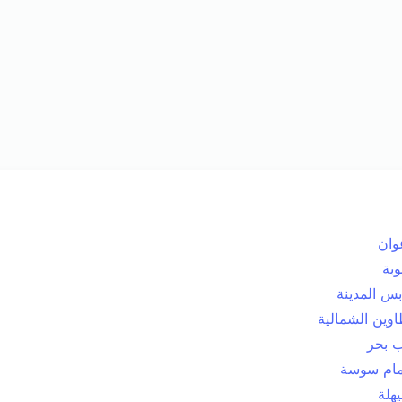
وان
وبة
بس المدينة
اوين الشمالية
ب بحر
ام سوسة
يهلة