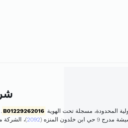
شرك
لية المحدودة، مسجلة تحت الهوية
B01229262016
. ت
2092
)، الشركة 