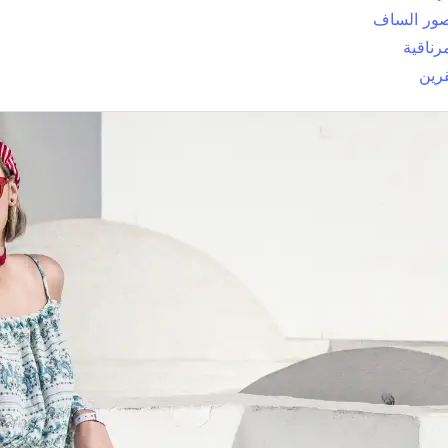
ور الساف
رناقية
رين