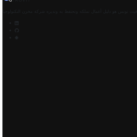
TROVIT
فيت تونس هو دليل أعمال تملكه وتحتفظ به وتديره
شركة مخزن التكنولوجيا