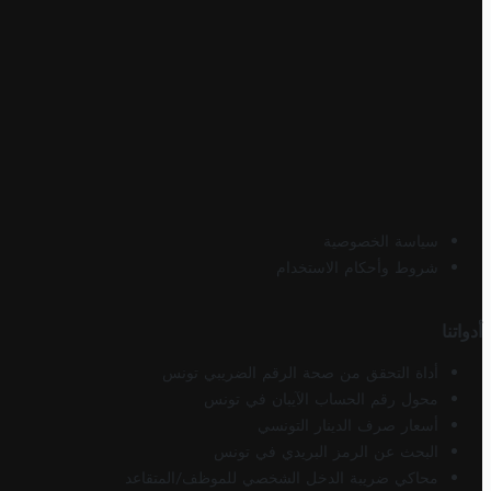
سياسة الخصوصية
شروط وأحكام الاستخدام
أدواتنا
أداة التحقق من صحة الرقم الضريبي تونس
محول رقم الحساب الآيبان في تونس
أسعار صرف الدينار التونسي
البحث عن الرمز البريدي في تونس
محاكي ضريبة الدخل الشخصي للموظف/المتقاعد