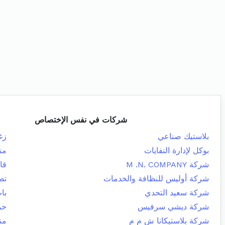
شركات في نفس الإختصاص
بلاستيك صناعي
زغ
بوكل لإدارة النفايات
من
شركة M .N. COMPANY
قا
شركة أوليس للنظافة والخدمات
تط
شركة سعيد التحدي
با
شركة ديشي سرفيس
حم
شركة بلاستيكانا ش م م
من