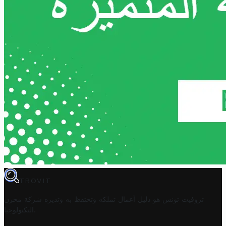
TROVIT
تروفيت تونس هو دليل أعمال تملكه وتحتفظ به وتديره
شركة مخزن
.
التكنولوجيا