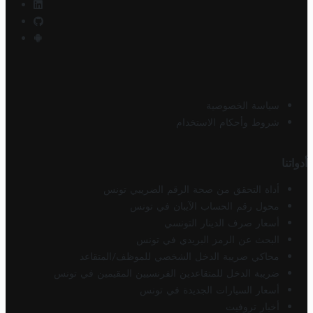
سياسة الخصوصية
شروط وأحكام الاستخدام
أدواتنا
أداة التحقق من صحة الرقم الضريبي تونس
محول رقم الحساب الآيبان في تونس
أسعار صرف الدينار التونسي
البحث عن الرمز البريدي في تونس
محاكي ضريبة الدخل الشخصي للموظف/المتقاعد
ضريبة الدخل للمتقاعدين الفرنسيين المقيمين في تونس
أسعار السيارات الجديدة في تونس
أخبار تروفيت