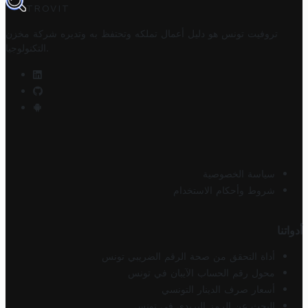
TROVIT
تروفيت تونس هو دليل أعمال تملكه وتحتفظ به وتديره
شركة مخزن
.
التكنولوجيا
سياسة الخصوصية
شروط وأحكام الاستخدام
أدواتنا
أداة التحقق من صحة الرقم الضريبي تونس
محول رقم الحساب الآيبان في تونس
أسعار صرف الدينار التونسي
البحث عن الرمز البريدي في تونس