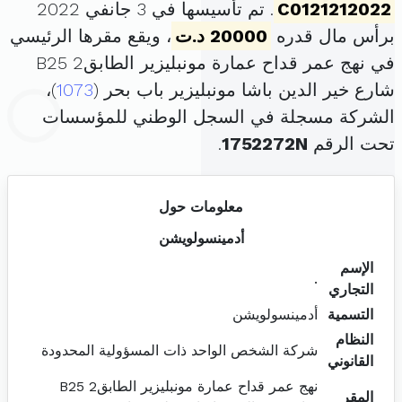
C0121212022
. تم تأسيسها في 3 جانفي 2022
برأس مال قدره
20000 د.ت
، ويقع مقرها الرئيسي
في نهج عمر قداح عمارة مونبليزير الطابق2 B25
شارع خير الدين باشا مونبليزير باب بحر (
1073
)،
الشركة مسجلة في السجل الوطني للمؤسسات
تحت الرقم
1752272N
.
معلومات حول
أدمينسولويشن
الإسم
.
التجاري
التسمية
أدمينسولويشن
النظام
شركة الشخص الواحد ذات المسؤولية المحدودة
القانوني
نهج عمر قداح عمارة مونبليزير الطابق2 B25
المقر