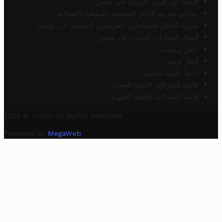
البحث عن الرمز البريدي في تونس
محاكي ضريبة الدخل الشخصي للموظف/المتقاعد
ضريبة الدخل للمتقاعدين الفرنسيين المقيمين في تونس
أسعار السيارات الجديدة في تونس
أخبار تروفيت
أخبار تونس
رابط خلفي مجاني
قائمة الشركات الأهلية المحلية
قائمة الشركات الأهلية الجهوية
2025 © Trovit. All Rights Reserved.
Powered By
MegaWeb
.