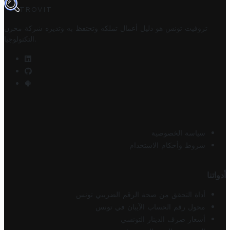
TROVIT
تروفيت تونس هو دليل أعمال تملكه وتحتفظ به وتديره
شركة مخزن
.
التكنولوجيا
سياسة الخصوصية
شروط وأحكام الاستخدام
أدواتنا
أداة التحقق من صحة الرقم الضريبي تونس
محول رقم الحساب الآيبان في تونس
أسعار صرف الدينار التونسي