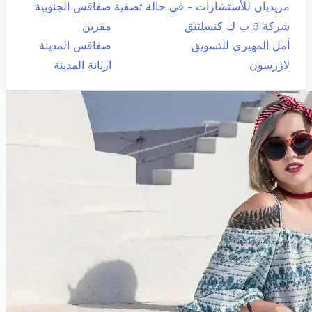
مريديان للأستشارات - في حالة تصفية
صفاقس الجنوبية
شركة 3 ب ك كنسلتنق
مقرين
أمل المهيري للتسويق
صفاقس المدينة
لازرسون
اريانة المدينة