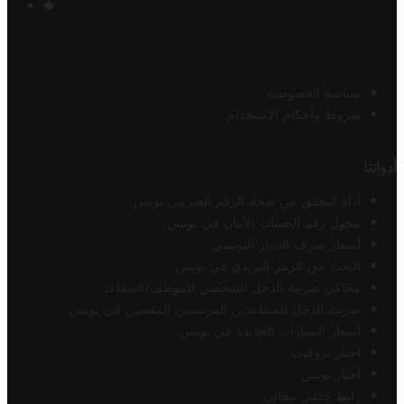
سياسة الخصوصية
شروط وأحكام الاستخدام
أدواتنا
أداة التحقق من صحة الرقم الضريبي تونس
محول رقم الحساب الآيبان في تونس
أسعار صرف الدينار التونسي
البحث عن الرمز البريدي في تونس
محاكي ضريبة الدخل الشخصي للموظف/المتقاعد
ضريبة الدخل للمتقاعدين الفرنسيين المقيمين في تونس
أسعار السيارات الجديدة في تونس
أخبار تروفيت
أخبار تونس
رابط خلفي مجاني