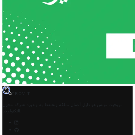
TROVIT
تروفيت تونس هو دليل أعمال تملكه وتحتفظ به وتديره
شركة مخزن
.
التكنولوجيا