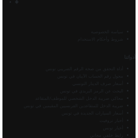
سياسة الخصوصية
شروط وأحكام الاستخدام
أدواتنا
أداة التحقق من صحة الرقم الضريبي تونس
محول رقم الحساب الآيبان في تونس
أسعار صرف الدينار التونسي
البحث عن الرمز البريدي في تونس
محاكي ضريبة الدخل الشخصي للموظف/المتقاعد
ضريبة الدخل للمتقاعدين الفرنسيين المقيمين في تونس
أسعار السيارات الجديدة في تونس
أخبار تروفيت
أخبار تونس
رابط خلفي مجاني