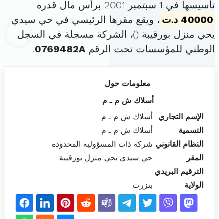
تأسيسها في 1 سبتمبر 2001 برأس مال قدره
40000 د.ت
، ويقع مقرها الرئيسي في حي سيدي
يحي منزل بورقيبة (
)، الشركة مسجلة في السجل
الوطني للمؤسسات تحت الرقم
0769482A
.
معلومات حول
أسلاك ش م ـ م
الإسم التجاري
أسلاك ش م ـ م
التسمية
أسلاك ش م ـ م
النظام القانوني
شركة ذات المسؤولية المحدودة
المقر
حي سيدي يحي منزل بورقيبة
الترقيم البريدي
الولاية
بنزرت