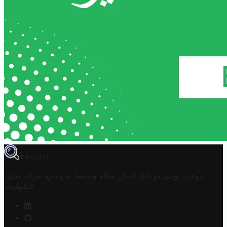
TROVIT
تروفيت تونس هو دليل أعمال تملكه وتحتفظ به وتديره
شركة مخزن
.
التكنولوجيا