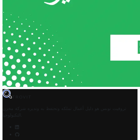
TROVIT
تروفيت تونس هو دليل أعمال تملكه وتحتفظ به وتديره
شركة مخزن
.
التكنولوجيا