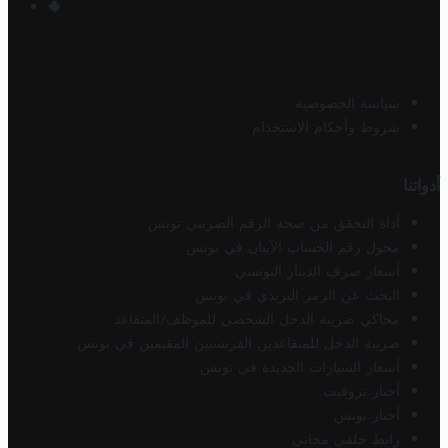
سياسة الخصوصية
شروط وأحكام الاستخدام
أدواتنا
أداة التحقق من صحة الرقم الضريبي تونس
محول رقم الحساب الآيبان في تونس
أسعار صرف الدينار التونسي
البحث عن الرمز البريدي في تونس
محاكي ضريبة الدخل الشخصي للموظف/المتقاعد
ضريبة الدخل للمتقاعدين الفرنسيين المقيمين في تونس
أسعار السيارات الجديدة في تونس
أخبار تروفيت
أخبار تونس
رابط خلفي مجاني