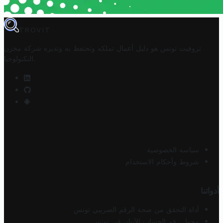
TROVIT
تروفيت تونس هو دليل أعمال تملكه وتحتفظ به وتديره
شركة مخزن
.
التكنولوجيا
سياسة الخصوصية
شروط وأحكام الاستخدام
أدواتنا
أداة التحقق من صحة الرقم الضريبي تونس
محول رقم الحساب الآيبان في تونس