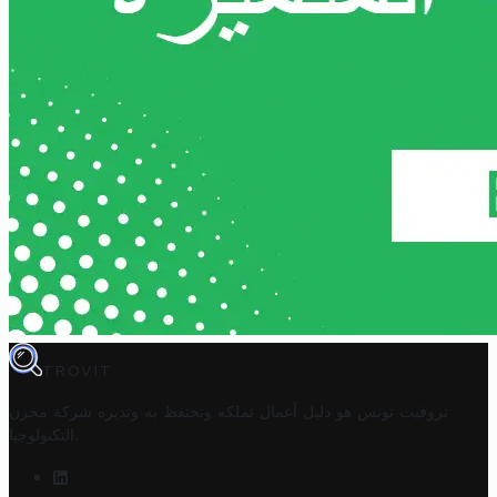
TROVIT
تروفيت تونس هو دليل أعمال تملكه وتحتفظ به وتديره
شركة مخزن
.
التكنولوجيا