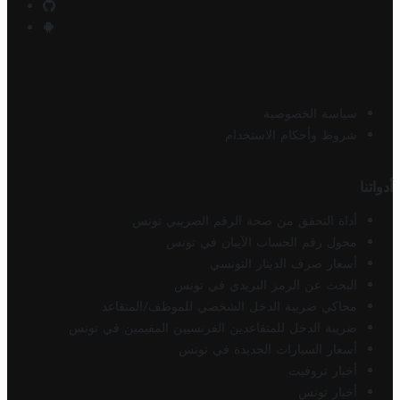
سياسة الخصوصية
شروط وأحكام الاستخدام
أدواتنا
أداة التحقق من صحة الرقم الضريبي تونس
محول رقم الحساب الآيبان في تونس
أسعار صرف الدينار التونسي
البحث عن الرمز البريدي في تونس
محاكي ضريبة الدخل الشخصي للموظف/المتقاعد
ضريبة الدخل للمتقاعدين الفرنسيين المقيمين في تونس
أسعار السيارات الجديدة في تونس
أخبار تروفيت
أخبار تونس