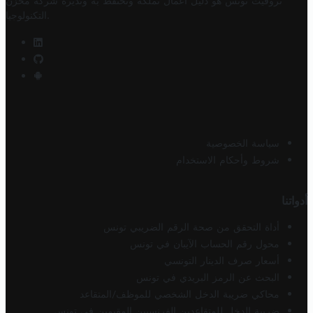
تروفيت تونس هو دليل أعمال تملكه وتحتفظ به وتديره
شركة مخزن
.
التكنولوجيا
سياسة الخصوصية
شروط وأحكام الاستخدام
أدواتنا
أداة التحقق من صحة الرقم الضريبي تونس
محول رقم الحساب الآيبان في تونس
أسعار صرف الدينار التونسي
البحث عن الرمز البريدي في تونس
محاكي ضريبة الدخل الشخصي للموظف/المتقاعد
ضريبة الدخل للمتقاعدين الفرنسيين المقيمين في تونس