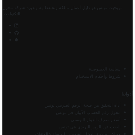
تروفيت تونس هو دليل أعمال تملكه وتحتفظ به وتديره
شركة مخزن
.
التكنولوجيا
سياسة الخصوصية
شروط وأحكام الاستخدام
أدواتنا
أداة التحقق من صحة الرقم الضريبي تونس
محول رقم الحساب الآيبان في تونس
أسعار صرف الدينار التونسي
البحث عن الرمز البريدي في تونس
محاكي ضريبة الدخل الشخصي للموظف/المتقاعد