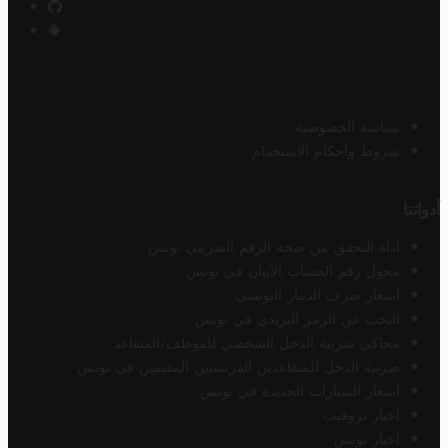
سياسة الخصوصية
شروط وأحكام الاستخدام
أدواتنا
أداة التحقق من صحة الرقم الضريبي تونس
محول رقم الحساب الآيبان في تونس
أسعار صرف الدينار التونسي
البحث عن الرمز البريدي في تونس
محاكي ضريبة الدخل الشخصي للموظف/المتقاعد
ضريبة الدخل للمتقاعدين الفرنسيين المقيمين في تونس
أسعار السيارات الجديدة في تونس
أخبار تروفيت
أخبار تونس