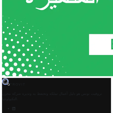
TROVIT
تروفيت تونس هو دليل أعمال تملكه وتحتفظ به وتديره
شركة مخزن
.
التكنولوجيا